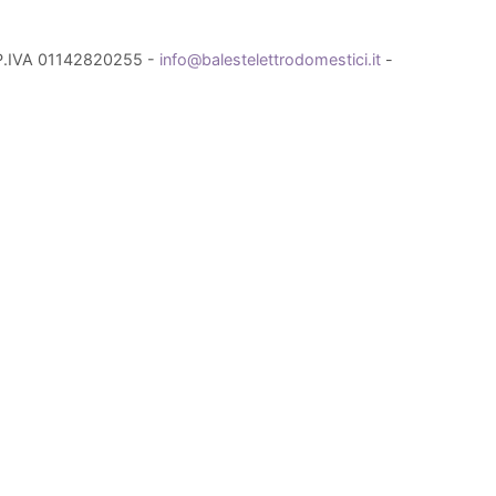
- P.IVA 01142820255 -
info@balestelettrodomestici.it
-