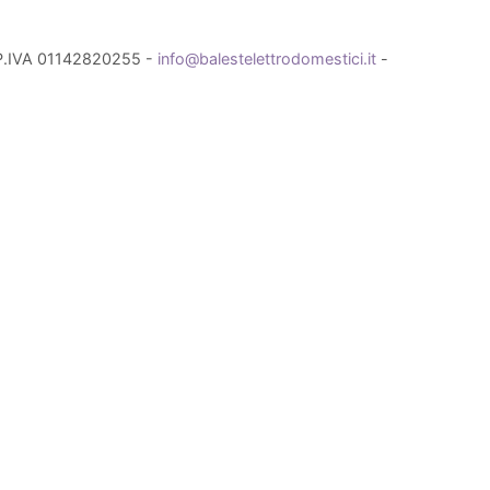
- P.IVA 01142820255 -
info@balestelettrodomestici.it
-