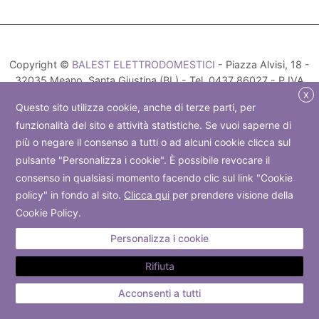
Copyright ©
BALEST ELETTRODOMESTICI
- Piazza Alvisi, 18 -
32035 Meano, Santa Giustina (BL) - Tel. 0437 86027 - P.IVA
01142820255 -
info@balestelettrodomestici.it
- Powered by
X
Questo sito utilizza cookie, anche di terze parti, per
Sersis
funzionalità del sito e attività statistiche. Se vuoi saperne di
Privacy policy
-
Cookie policy
più o negare il consenso a tutti o ad alcuni cookie clicca sul
pulsante "Personalizza i cookie". È possibile revocare il
consenso in qualsiasi momento facendo clic sul link "Cookie
policy" in fondo al sito.
Clicca qui
per prendere visione della
Cookie Policy.
Personalizza i cookie
Rifiuta
Acconsenti a tutti